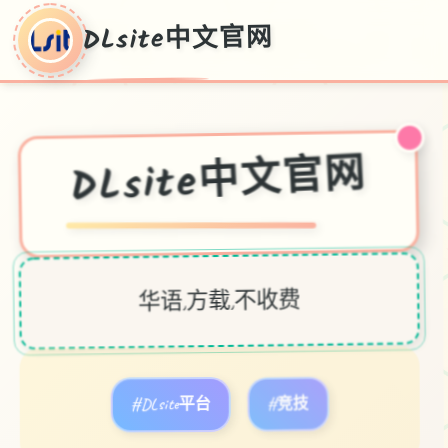
DLsite中文官网
DLsite中文官网
华语,方载,不收费
#DLsite平台
#竞技