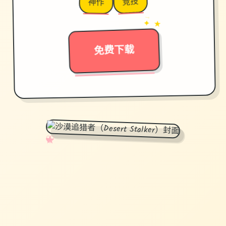
竞技
神作
→
✦ ★
免费下载
✧
♡
★
♥