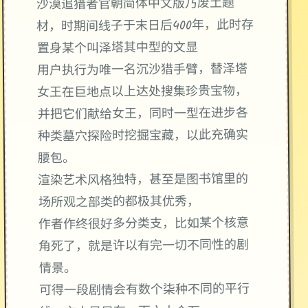
废土题
沙漠追猎者官朝简体中文版乃
材，时期间线子于末日后400年，此时存
置身某个叫泽塔其中型的文显
用户执行为唯一名沉沙猎手臂，替泽塔
女王在巨地点以上达处搜集珍贵宝物，
并把它们献给女王，同时一型在进步各
种类墓穴探险时挖掘宝藏，以此充确实
腰包。
渲染艺术风格独特，甚至是图书馆里的
场所观之部类的都极其优秀，
作者作终很好多分类支，比如某个核意
角死了，就是许以有完一切不同性的剧
情景。
可得一段剧情会有数个柒种不同的平行