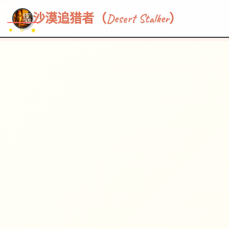
~~~
★
♡
✦
✧
♥
~
沙漠追猎者（Desert Stalker）
✦ ✧ ★