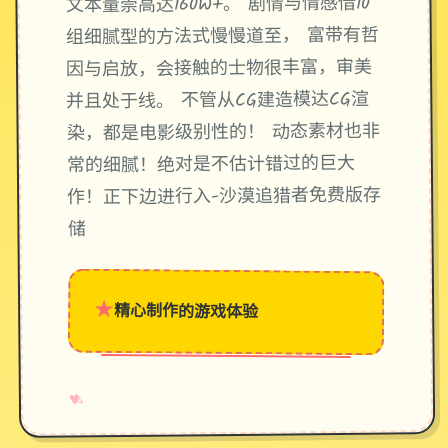
文本量崇高达160W+。 剧情与情感借10
组细腻型的方法式慢慢道至， 富带有哲
因与启放，会接触的士物很丰富，审美
并且处于线。 不管从CG建造模达CG渲
染，都是电影级别性的！ 动态素材也非
常的细腻！绝对是不估计错过的巨大
作！正下边进行入-沙漠追猎者免费版存
储
★
精心制作的游戏体验
→
✧
♥