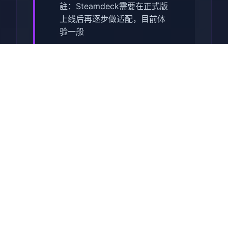
註：Steamdeck需要在正式版
上线后再逐步做适配，目前体
验一般
【正式版】内容包括：
主线&支线：15个大地图（5个
门派）以及其他小地图，百万
＋剧情文案
武学：十余种兵器，数十套武
学/轻功/内功、武学混用、神
功、三才书系统、天赋等