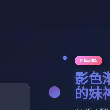
🏹 精品游戏
影色
的妹