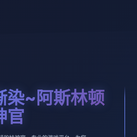
渐染~阿斯林顿
神官