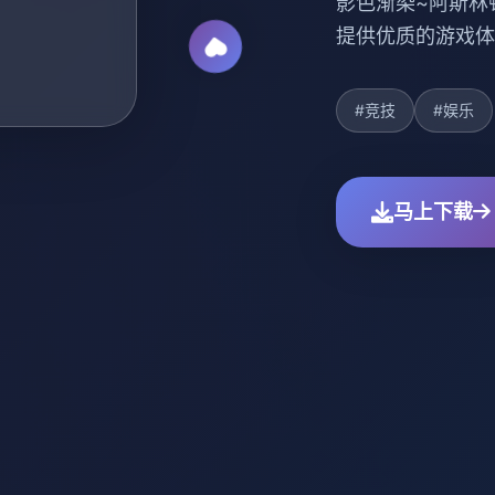
影色渐染~阿斯林
提供优质的游戏体
#竞技
#娱乐
马上下载