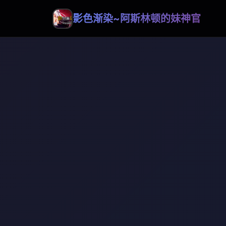
影色渐染~阿斯林顿的妹神官