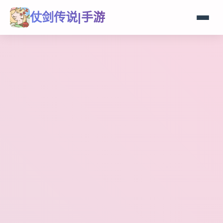
仗剑传说|手游