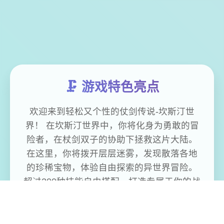
🗜️ 游戏特色亮点
欢迎来到轻松又个性的仗剑传说-坎斯汀世
界！ 在坎斯汀世界中，你将化身为勇敢的冒
险者，在杖剑双子的协助下拯救这片大陆。
在这里，你将拨开层层迷雾，发现散落各地
的珍稀宝物，体验自由探索的异世界冒险。
超过200种技能自由搭配，打造专属于你的战
斗风格。当然，旅途中你也会邂逅来自各地
的伙伴，与他们并肩作战，共同挑战神秘的
圣兽。 《杖剑传说》是一款怪轻松的异世界